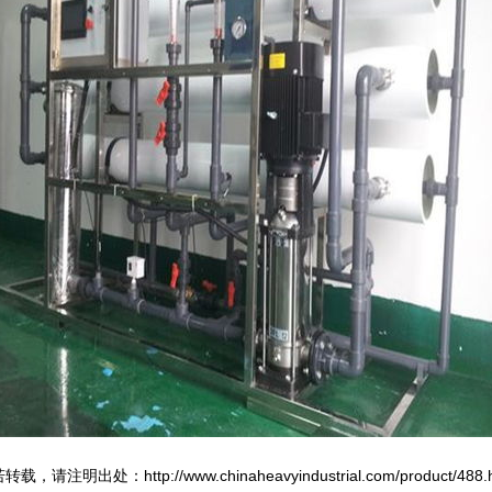
转载，请注明出处：http://www.chinaheavyindustrial.com/product/488.h