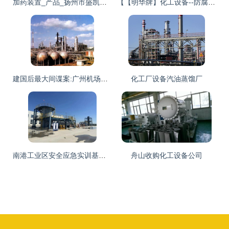
加药装置_产品_扬州市盛凯化工设备
【【明华牌】化工设备--防腐压滤机】价格_厂家_图片 -
建国后最大间谍案:广州机场截获2只老鼠,体内藏绝密情报?
化工厂设备汽油蒸馏厂
南港工业区安全应急实训基地顺利取得天津市安全生产培训资格
舟山收购化工设备公司